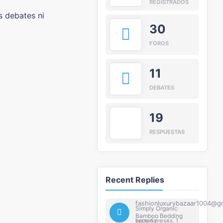
REGISTRADOS
s debates ni
30
FOROS
11
DEBATES
19
RESPUESTAS
Recent Replies
fashionluxurybazaar1004@g
Simply Organic
Bamboo Bedding
hace 4 meses, 1 semana