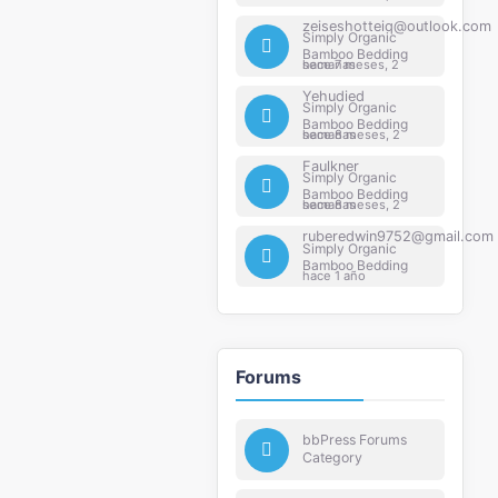
zeiseshotteiq@outlook.com
Simply Organic
Bamboo Bedding
hace 7 meses, 2 semanas
Yehudied
Simply Organic
Bamboo Bedding
hace 8 meses, 2 semanas
Faulkner
Simply Organic
Bamboo Bedding
hace 8 meses, 2 semanas
ruberedwin9752@gmail.com
Simply Organic
Bamboo Bedding
hace 1 año
Forums
bbPress Forums
Category