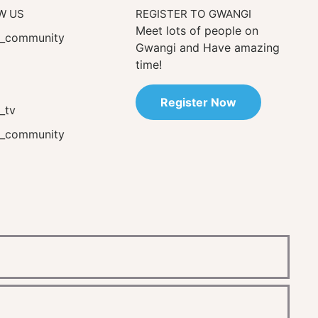
W US
REGISTER TO GWANGI
Meet lots of people on
_community
Gwangi and Have amazing
time!
Register Now
_tv
_community