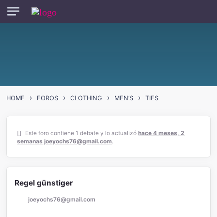
Skip to main content
›
›
›
›
HOME
FOROS
CLOTHING
MEN’S
TIES
Este foro contiene 1 debate y lo actualizó
hace 4 meses, 2
semanas
joeyochs76@gmail.com
.
Regel günstiger
joeyochs76@gmail.com