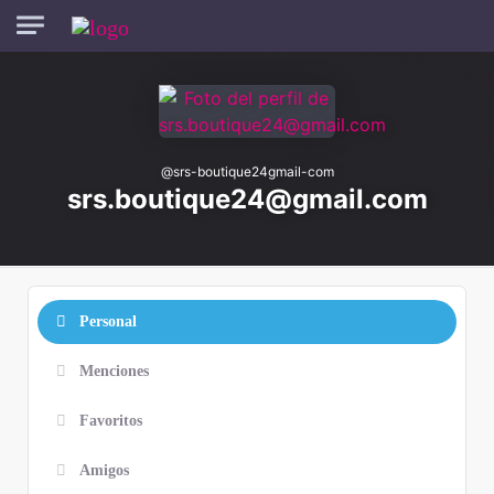
Skip to main content
@
srs-boutique24gmail-com
srs.boutique24@gmail.com
Personal
Menciones
Favoritos
Amigos