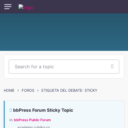
Skip to main content
›
›
HOME
FOROS
ETIQUETA DEL DEBATE: STICKY
bbPress Forum Sticky Topic
in:
bbPress Public Forum
academy.cubiko.co