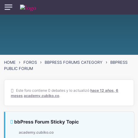
Skip to main content
›
›
›
HOME
FOROS
BBPRESS FORUMS CATEGORY
BBPRESS
PUBLIC FORUM
Este foro contiene 0 debates y lo actualizó
hace 12 años, 6
meses
academy.cubiko.co
.
bbPress Forum Sticky Topic
academy.cubiko.co