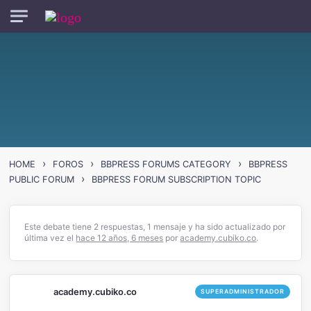
Skip to main content
›
›
›
HOME
FOROS
BBPRESS FORUMS CATEGORY
BBPRESS
›
PUBLIC FORUM
BBPRESS FORUM SUBSCRIPTION TOPIC
Este debate tiene 2 respuestas, 1 mensaje y ha sido actualizado por
última vez el
hace 12 años, 6 meses
por
academy.cubiko.co
.
academy.cubiko.co
SUPERADMINISTRADOR