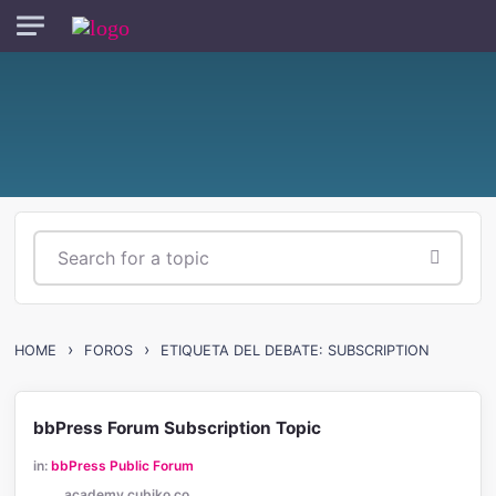
Skip to main content
›
›
HOME
FOROS
ETIQUETA DEL DEBATE: SUBSCRIPTION
bbPress Forum Subscription Topic
in:
bbPress Public Forum
academy.cubiko.co