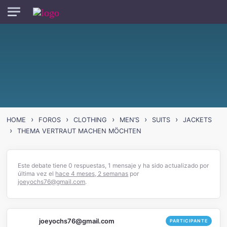
Skip to main content
›
›
›
›
›
HOME
FOROS
CLOTHING
MEN’S
SUITS
JACKETS
›
THEMA VERTRAUT MACHEN MÖCHTEN
Este debate tiene 0 respuestas, 1 mensaje y ha sido actualizado por
última vez el
hace 4 meses, 2 semanas
por
joeyochs76@gmail.com
.
joeyochs76@gmail.com
PARTICIPANTE